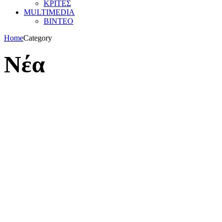
ΚΡΙΤΕΣ
MULTIMEDIA
ΒΙΝΤΕΟ
Home
Category
Νέα
ΕΟΜΟΠ
ΜΟΝΤΕΡΝΟ ΠΕΝΤΑΘΛΟ
ΚΑΛΕΝΤΑΡΙ 2023
8 Φεβρουαρίου 2023
28.29.30/4/2023 ΠΑΝΕΛΛΗΝΙΟ ΠΡΩΤΑΘΛΗΜΑ LASER
RUN-TRIATHLE-BIATHLE ΑΝΔΡΩΝ-ΓΥΝΑΙΚΩΝ-
Ν.ΑΝΔΡΩΝ-Ν.ΓΥΝΑΙΚΩΝ U19-U17 ΚΑΙ ΜΙΞ ΣΚΥΤΑΛΗ
ΡΑΦΗΝΑ 22.23/5/2023 ΠΑΝΕΛΛΗΝΙΟ ΠΡΩΤΑΘΛΗΜΑ &
ΑΓΩΝΕΣ ΑΝΑΠΤΥΞΗΣ LASER RUN-TRIATHLE-BIATHLE
U15-U13-U11 ΡΑΦΗΝΑ 7.8/10/2023 ΠΑΝΕΛΛΗΝΙΟ
ΠΡΩΤΑΘΛΗΜΑ ΜΟΝΤΕΡΝΟΥ ΠΕΝΤΑΘΛΟΥ ΜΕΙΚΤΕΣ