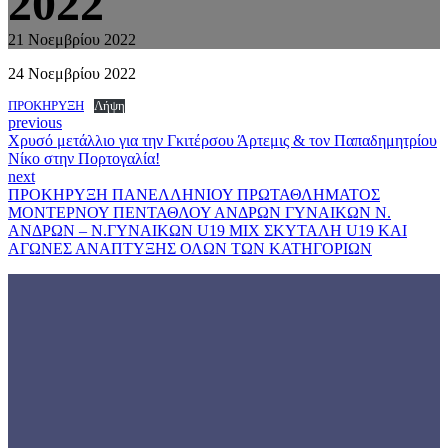
2022
21 Νοεμβρίου 2022
24 Νοεμβρίου 2022
ΠΡΟΚΗΡΥΞΗ
Λήψη
previous
Χρυσό μετάλλιο για την Γκιτέρσου Άρτεμις & τον Παπαδημητρίου
Νίκο στην Πορτογαλία!
next
ΠΡΟΚΗΡΥΞΗ ΠΑΝΕΛΛΗΝΙΟΥ ΠΡΩΤΑΘΛΗΜΑΤΟΣ
ΜΟΝΤΕΡΝΟΥ ΠΕΝΤΑΘΛΟΥ ΑΝΔΡΩΝ ΓΥΝΑΙΚΩΝ Ν.
ΑΝΔΡΩΝ – Ν.ΓΥΝΑΙΚΩΝ U19 ΜIX ΣΚΥΤΑΛΗ U19 ΚΑΙ
ΑΓΩΝΕΣ ΑΝΑΠΤΥΞΗΣ ΟΛΩΝ ΤΩΝ ΚΑΤΗΓΟΡΙΩΝ
Γνωρίστε την
ΕΟΜΟΠ