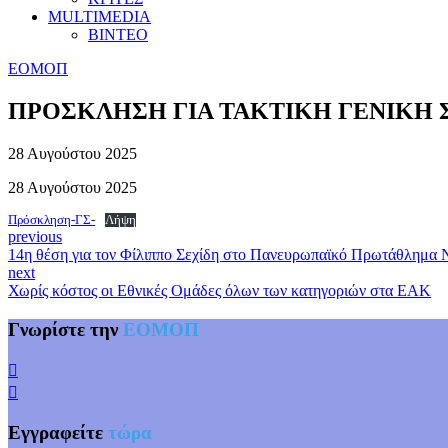
MULTIMEDIA
ΒΙΝΤΕΟ
ΕΟΜΟΠ
ΠΡΟΣΚΛΗΣΗ ΓΙΑ ΤΑΚΤΙΚΗ ΓΕΝΙΚΗ
28 Αυγούστου 2025
28 Αυγούστου 2025
Πρόσκληση-ΓΣ-
Λήψη
previous
14η θέση για τον Φίλιππο Σεχίδη στο Πανευρωπαϊκό Πρωτάθλημα
next
Χωρίς κόστος οι Εθνικές Ομάδες όλων των κατηγοριών στα ΕΑΚ
Γνωρίστε την
ΕΟΜΟΠ
Εγγραφείτε
τώρα