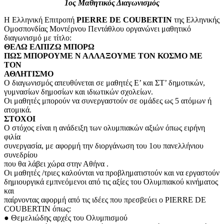
1ος Μαθητικός Διαγωνισμός
Η Ελληνική Επιτροπή
PIERRE DE COUBERTIN
της Ελληνικής
Ομοσπονδίας Μοντέρνου Πεντάθλου οργανώνει μαθητικό
διαγωνισμό με τίτλο:
ΘΕΛΩ ΕΛΠΙΖΩ ΜΠΟΡΩ
ΠΩΣ ΜΠΟΡΟΥΜΕ Ν ΑΛΛΑΞΟΥΜΕ ΤΟΝ ΚΟΣΜΟ ΜΕ
ΤΟΝ
ΑΘΛΗΤΙΣΜΟ
Ο διαγωνισμός απευθύνεται σε μαθητές E’ και ΣΤ’ δημοτικών,
γυμνασίων δημοσίων και ιδιωτικών σχολείων.
Οι μαθητές μπορούν να συνεργαστούν σε ομάδες ως 5 ατόμων ή
ατομικά.
ΣΤΟΧΟΙ
Ο στόχος είναι η ανάδειξη των ολυμπιακών αξιών όπως ειρήνη
φιλία
συνεργασία, με αφορμή την διοργάνωση του 1ου πανελλήνιου
συνεδρίου
που θα λάβει χώρα στην Αθήνα .
Οι μαθητές /τριες καλούνται να προβληματιστούν και να εργαστούν
δημιουργικά εμπνεόμενοι από τις αξίες του Ολυμπιακού κινήματος
και
παίρνοντας αφορμή από τις ιδέες που πρεσβεύει ο PIERRE DE
COUBERTIN όπως:
● Θεμελιώδης αρχές του Ολυμπισμού