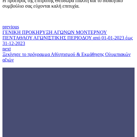
Η πρόεδρος της επιτροπής Θεοδώρα Πάλλη και το διοικητικό
συμβούλιο σας εύχονται καλή επιτυχία.
previous
ΓΕΝΙΚΗ ΠΡΟΚΗΡΥΞΗ ΑΓΩΝΩΝ ΜΟΝΤΕΡΝΟΥ
ΠΕΝΤΑΘΛΟΥ ΑΓΩΝΙΣΤΙΚΗΣ ΠΕΡΙΟΔΟΥ από 01-01-2023 έως
31-12-2023
next
Ξεκίνησε το πρόγραμμα Αθλητισμού & Εκμάθησης Ολυμπιακών
αξιών
Γνωρίστε την
ΕΟΜΟΠ