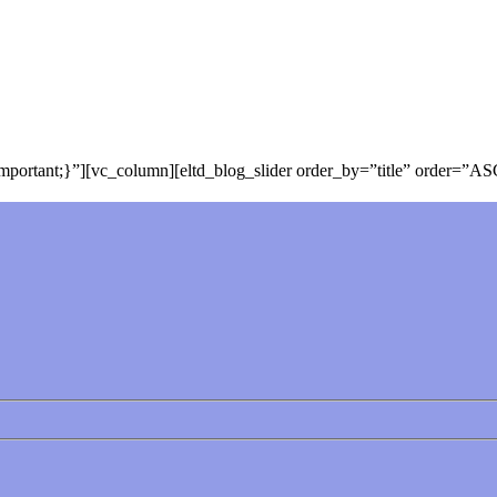
ortant;}”][vc_column][eltd_blog_slider order_by=”title” order=”AS