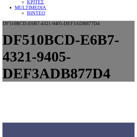
ΚΡΙΤΕΣ
MULTIMEDIA
ΒΙΝΤΕΟ
DF510BCD-E6B7-4321-9405-DEF3ADB877D4
DF510BCD-E6B7-
4321-9405-
DEF3ADB877D4
Γνωρίστε την
ΕΟΜΟΠ