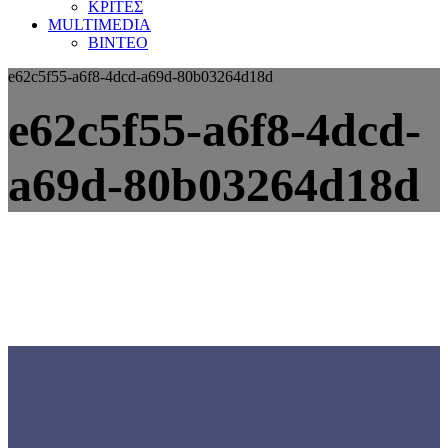
ΚΡΙΤΕΣ
MULTIMEDIA
ΒΙΝΤΕΟ
e62c5f55-a6f8-4dcd-a69d-80b03264d18d
e62c5f55-a6f8-4dcd-
a69d-80b03264d18d
Γνωρίστε την
ΕΟΜΟΠ