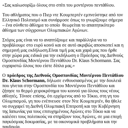
«Σας καλωσορίζω όλους στο σπίτι του μοντέρνου πεντάθλου.
Του αθλήματος που ο Πιερ ντε Κουμπερτέν εμπνεύστηκε από τον
Ελληνικό Πολιτισμό και συνάρμοσε όπως το γνωρίζουμε σήμερα
– ένα σύνθετο άθλημα το οποίο θεωρείται το απαιτητικότερο
άθλημα των σύγχρονων Ολυμπιακών Αγώνων.
Στόχος μας είναι να το αναπτύξουμε και παράλληλα να το
προβάλουμε στο ευρύ κοινό και σε αυτό ακριβώς αποσκοπεί και η
σημερινή μας εκδήλωση.Είναι τιμή μας και χαρά μας που ήρθε
στην χώρα μας ειδικά για την εκδήλωση ο Πρόεδρος της Διεθνούς
Ομοσπονδίας Μοντέρνου Πεντάθλου Dr. Klaus Schormann. Σας
ευχαριστώ όλους που είστε δίπλα μας.»
Ο
πρόεδρος της Διεθνούς Ομοσπονδίας Μοντέρνου Πεντάθλου
Dr. Klaus Schormann,
δήλωσε ενθουσιασμένος με την δουλειά
που γίνεται στην Ομοσπονδία του Μοντέρνου Πεντάθλου και
ζήτησε το θερμό χειροκρότημα του κοινού για όλους τους νέους
αθλητές. Τόνισε επίσης, ότι ερχόμενος από το Τόκιο, στη γη του
Ολυμπισμού, γη που ενέπνευσε στον Ντε Κουμπερτέν, θα ήθελε
να συγχαρεί τη Διεθνή Ολυμπιακή Επιτροπή και την Κυβέρνηση
της Ιαπωνίας για τους επιτυχημένους Αγώνες στο Τόκιο και να
καλέσει τους πολιτικούς να στηρίξουν τους Αγώνες, σε μια εποχή
παγκόσμιας δοκιμασίας, με τα οικονομικά προβλήματα και την
πανδημία.