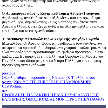
συνέβαλαν στην επιτυχία της και ευχήθηκε υγεία & επιτυχίες σε
όλους τους αθλητές.
Ο
Αντιπεριφερειάρχης Κεντρικού Τομέα Αθηνών Γεώργιος
Δημόπουλος
, αναφέρθηκε στο ταξίδι ιδεών από την αρχαιότητα
μέχρι σήμερα, σημειώνοντας «Πως ο σπόρος που έπεσε στην
Αρχαία Ελλάδα, συνεχίζει να ανθίζει σε όλη την υφήλιο με σκοπό
την ειρήνη και το ευ αγωνίζεσθαι».
Η
Διευθύντρια Σπουδών της «Ελληνικής Αγωγής» Ευγενία
Μανωλίδου:
Οι Αρχαίοι Έλληνες πρέσβευαν μέσω των Αγώνων,
ότι πρέπει να προσπαθούμε διαρκώς να γινόμαστε καλύτεροι. Αυτά
είναι τα ιδεώδη που προσπαθούμε και εμείς να προσφέρουμε στα
παιδιά μας. Ευχαριστούμε την Ελληνική Ομοσπονδία Μοντέρνου
Πεντάθλου και ιδιαιτέρως την κα Ντόρα Πάλλη για την τιμητική
πρόσκληση στην εκδήλωση.
previous
Ολοκληρώθηκε η παρουσία της Νάσκαρη & Τσολάκη στους
αγώνες 2021 YOUTH EUROPEAN CHAMPIONSHIPS
U19,Portugal
next
ΠΡΟΣΚΛΗΣΗ ΓΙΑ ΤΑΚΤΙΚΗ ΓΕΝΙΚΗ ΣΥΝΕΛΕΥΣΗ ΤΗΣ
ΕΛΛΗΝΙΚΗΣ ΟΜΟΣΠΟΝΔΙΑΣ ΜΟΝΤΕΡΝΟΥ ΠΕΝΤΑΘΛΟΥ