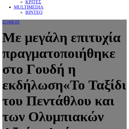
ΚΡΙΤΕΣ
MULTIMEDIA
ΒΙΝΤΕΟ
ΕΟΜΟΠ
Με μεγάλη επιτυχία
πραγματοποιήθηκε
στο Γουδή η
εκδήλωση«To Ταξίδι
του Πεντάθλου και
των Ολυμπιακών