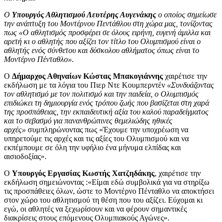
O
Υπουργός Αθλητισμού Λευτέρης Αυγενάκης
ο οποίος σημείωσε
την ανάπτυξη του Μοντέρνου Πεντάθλου στη χώρα μας, τονίζοντας
πως «Ο αθλητισμός προσφέρει σε όλους ειρήνη, ευγενή άμιλλα και
αρετή κι ο αθλητής που αξίζει τον τίτλο του Ολυμπισμού είναι ο
αθλητής ενός σύνθετου και δύσκολου αθλήματος όπως είναι το
Μοντέρνο Πένταθλο».
O
Δήμαρχος Αθηναίων Κώστας Μπακογιάννης
χαιρέτισε την
εκδήλωση με τα λόγια του Πιερ Ντε Κουμπερντέν
«Συνδυάζοντας
τον αθλητισμό με τον πολιτισμό και την παιδεία, ο Ολυμπισμός
επιδιώκει τη δημιουργία ενός τρόπου ζωής που βασίζεται στη χαρά
της προσπάθειας, την εκπαιδευτική αξία του καλού παραδείγματος
και το σεβασμό για πανανθρώπινες θεμελιώδης ηθικές
αρχές»
συμπληρώνοντας πως «Έχουμε την υποχρέωση να
υπηρετούμε τις αρχές και τις αξίες του Ολυμπισμού και να
εκπέμπουμε σε όλη την υφήλιο ένα μήνυμα ελπίδας και
αισιοδοξίας».
Ο
Υπουργός Εργασίας Κωστής Χατζηδάκης
, χαιρέτισε την
εκδήλωση σημειώνοντας :«Είμαι εδώ συμβολικά για να στηρίξω
τις προσπάθειες όλων, ώστε το Μοντέρνο Πένταθλο να αποκτήσει
στον χώρο του αθλητισμού τη θέση που του αξίζει. Εύχομαι κι
εγώ, οι αθλητές να ξεχωρίσουν και να φέρουν σημαντικές
διακρίσεις στους επόμενους Ολυμπιακούς Αγώνες».