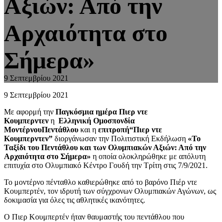
Αξιών: Από την
Αρχαιότητα στο
Σήμερα»
9 Σεπτεμβρίου 2021
9 Σεπτεμβρίου 2021
Με αφορμή την
Παγκόσμια ημέρα Πιερ ντε
Κουμπερντεν
η
Ελληνική Ομοσπονδία
ΜοντέρνουΠεντάθλου
και η
επιτροπή“Πιερ ντε
Κουμπερντεν”
διοργάνωσαν την Πολιτιστική Εκδήλωση
«To
Ταξίδι του Πεντάθλου και των Ολυμπιακών Αξιών: Από την
Αρχαιότητα στο Σήμερα»
η οποία ολοκληρώθηκε με απόλυτη
επιτυχία στο Ολυμπιακό Κέντρο Γουδή την Τρίτη στις 7/9/2021.
Το μοντέρνο πένταθλο καθιερώθηκε από το βαρόνο Πιέρ ντε
Κουμπερτέν, τον ιδρυτή των σύγχρονων Ολυμπιακών Αγώνων, ως
δοκιμασία για όλες τις αθλητικές ικανότητες.
Ο Πιερ Κουμπερτέν ήταν θαυμαστής του πεντάθλου που