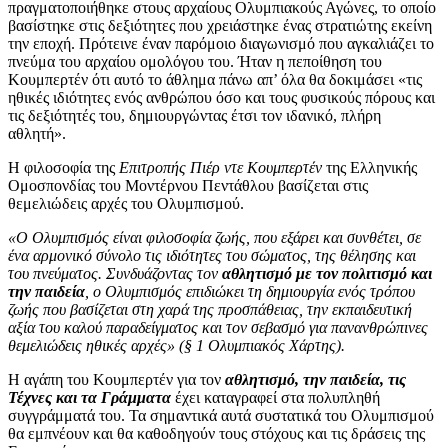
πραγματοποιήθηκε στους αρχαίους Ολυμπιακούς Αγώνες, το οποίο
βασίστηκε στις δεξιότητες που χρειάστηκε ένας στρατιώτης εκείνη
την εποχή. Πρότεινε έναν παρόμοιο διαγωνισμό που αγκαλιάζει το
πνεύμα του αρχαίου ομολόγου του. Ήταν η πεποίθηση του
Κουμπερτέν ότι αυτό το άθλημα πάνω απ’ όλα θα δοκιμάσει «τις
ηθικές ιδιότητες ενός ανθρώπου όσο και τους φυσικούς πόρους και
τις δεξιότητές του, δημιουργώντας έτσι τον ιδανικό, πλήρη
αθλητή».
Η φιλοσοφία της
Επιτροπής Πιέρ ντε Κουμπερτέν
της Ελληνικής
Ομοσπονδίας του Μοντέρνου Πεντάθλου βασίζεται στις
θεμελιώδεις αρχές του Ολυμπισμού.
«Ο Ολυμπισμός είναι φιλοσοφία ζωής, που εξάρει και συνθέτει, σε
ένα αρμονικό σύνολο τις ιδιότητες του σώματος, της θέλησης και
του πνεύματος. Συνδυάζοντας τον
αθλητισμό με τον πολιτισμό και
την παιδεία
, ο Ολυμπισμός επιδιώκει τη δημιουργία ενός τρόπου
ζωής που βασίζεται στη χαρά της προσπάθειας, την εκπαιδευτική
αξία του καλού παραδείγματος και τον σεβασμό για πανανθρώπινες
θεμελιώδεις ηθικές αρχές» (§ 1 Ολυμπιακός Χάρτης).
Η αγάπη του Κουμπερτέν για τον
αθλητισμό, την παιδεία, τις
Τέχνες και τα Γράμματα
έχει καταγραφεί στα πολυπληθή
συγγράμματά του. Τα σημαντικά αυτά συστατικά του Ολυμπισμού
θα εμπνέουν και θα καθοδηγούν τους στόχους και τις δράσεις της