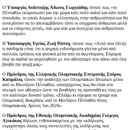
Ο
Υπουργός Ανάπτυξης Άδωνις Γωργιάδης
τόνισε πως «το
Πένταθλο εκπροσωπεί για την χώρα κάτι πολύ παλιό και κάτι πολύ
σπουδαίο, το οποίο δώρισε ο ελληνισμός στην ανθρωπότητα και θα
συνεχίσουν να το απολαμβάνουν τόσο οι σύγχρονο άνθρωποι αλλά
και οι επόμενες γενιές, σαν μια σαν μια συνέχεια του ανθρώπινου
πολιτισμού».
Η
Υφυπουργός Υγείας Ζωή Ράπτη
, τόνισε πως «Αυτό που έδειξε
η πανδημία είναι, ότι η ψυχική ενδυνάμωση γίνεται μέσα από
πολλούς τρόπους και φυσικά μέσα από τα αγωνίσματα. Εύχομαι
όλα τα παιδιά να ασχοληθούν με τον αθλητισμό που πάνω από όλα
βοηθά την ψυχή μας».
Ο
Πρόεδρος της Ελληνικής Ολυμπιακής Επιτροπής Σπύρος
Καπράλος
τόνισε την ανάδειξη των Ολυμπιακών Ιδεωδών μέσα
από το Μοντέρνο Πένταθλο, υποσχόμενος πως θα είναι στο
πλευρό των αθλητών ώστε να βοηθήσει τις προσπάθειες τους με
τον καλύτερο δυνατό τρόπο.
«Ελπίζω κι εύχομαι να έχουμε και
Ολυμπιακές διακρίσεις από το Μοντέρνο Πένταθλο στους
Ολυμπιακούς Αγώνες του 2024».
Ο
Πρόεδρος της Εθνικής Ολυμπιακής Ακαδημίας Γιώργος
Αλικάκος
δήλωσε ενθουσιασμένος με την εκδήλωση,
ευχαρίστησε όλους τους συντελεστές της εκδήλωσης που