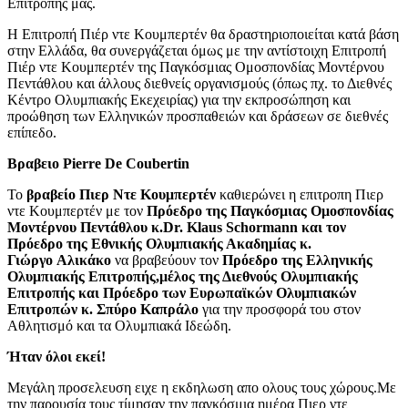
Επιτροπής μας.
Η Επιτροπή Πιέρ ντε Κουμπερτέν θα δραστηριοποιείται κατά βάση
στην Ελλάδα, θα συνεργάζεται όμως με την αντίστοιχη Επιτροπή
Πιέρ ντε Κουμπερτέν της Παγκόσμιας Ομοσπονδίας Μοντέρνου
Πεντάθλου και άλλους διεθνείς οργανισμούς (όπως πχ. το Διεθνές
Κέντρο Ολυμπιακής Εκεχειρίας) για την εκπροσώπηση και
προώθηση των Ελληνικών προσπαθειών και δράσεων σε διεθνές
επίπεδο.
Βραβειο Pierre De Coubertin
Το
βραβείο Πιερ Ντε Κουμπερτέν
καθιερώνει η επιτροπη Πιερ
ντε Κουμπερτέν με τον
Πρόεδρο της Παγκόσμιας Ομοσπονδίας
Μοντέρνου Πεντάθλου κ.Dr. Klaus Schormann και τον
Πρόεδρο της Εθνικής Ολυμπιακής Ακαδημίας κ.
Γιώργο Αλικάκο
να βραβεύουν τον
Πρόεδρο της Ελληνικής
Ολυμπιακής Επιτροπής,μέλος της Διεθνούς Ολυμπιακής
Επιτροπής και Πρόεδρο των Ευρωπαϊκών Ολυμπιακών
Επιτροπών κ. Σπύρο Καπράλο
για την προσφορά του στον
Αθλητισμό και τα Ολυμπιακά Ιδεώδη.
Ήταν όλοι εκεί!
Μεγάλη προσελευση ειχε η εκδηλωση απο ολους τους χώρους.Με
την παρουσία τους τίμησαν την παγκόσμια ημέρα Πιερ ντε