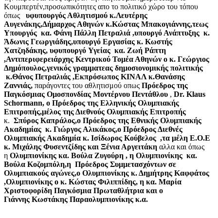
Κουμπερτέν,προσωπικότητες απο το πολιτικό χώρο του τόπου
όπως
υφυπουργός Αθλητισμού κ.Λευτέρης
Αυγενάκης,Δήμαρχος Αθηνών κ.Κώστας Μπακογιάννης,τεως
Υπουργός κα. Φάνη Πάλλη Πετραλιά ,υπουργό Ανάπτυξης κ.
Άδωνις Γεωργιάδης,υπουργό Εργασίας κ. Κωστής
Χατζηδάκης, υφυπουργό Υγείας κα. Ζωή Ράπτη
,Αντιπεριφερειάρχης Κεντρικού Τομέα Αθηνών ο κ. Γεώργιος
Δημόπουλος,γενικός γραμματεας δημοσιονομικής πολιτικής
κ.Θάνος Πετραλιάς ,Εκπρόσωπος ΚΙΝΑΛ κ.Θανάσης
Ζαννιάς,
παράγοντες του αθλητισμού οπως
Πρόεδρος της
Παγκόσμιας Ομοσπονδίας Μοντέρνου Πεντάθλου
,
Dr. Klaus
Schormann, ο Πρόεδρος της Ελληνικής Ολυμπιακής
Επιτροπής,μέλος της Διεθνούς Ολυμπιακής Επιτροπής
κ.
Σπύρος Καπράλος,ο Πρόεδρος της Εθνικής Ολυμπιακής
Ακαδημίας κ. Γιώργος Αλικάκος,ο Πρόεδρος Διεθνές
Ολυμπιακής Ακαδημία κ. Ισίδωρος Κούβελος ,τα μέλη Ε.Ο.Ε
κ. Μιχάλης Φυσεντζίδης και Ξένια Αργειτάκη
αλλα και όπως
η
Ολυμπιονίκης
κα. Βούλα Ζυγούρη , η Ολυμπιονίκης κα.
Βούλα Κοζομπόλη,η Πρόεδρος Συμμετασχόντων σε
Ολυμπιακούς αγώνες,ο Ολυμπιονίκης κ. Δημήτρης Καφφάτος
,Ολυμπιονίκης ο κ. Κώστας Φιλιππίδης, η κα. Μαρία
Χριστοφορίδη Παγκόσμια Πρωταθλήτρια και ο
Γιάννης Κωστάκης Παραολυμπιονίκης κ.α.