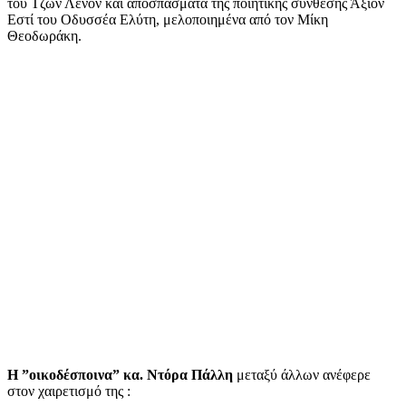
του Τζων Λένον και αποσπάσματα της ποιητικής σύνθεσης Άξιον
Εστί του Οδυσσέα Ελύτη, μελοποιημένα από τον Μίκη
Θεοδωράκη.
Η ”οικοδέσποινα” κα. Ντόρα Πάλλη
μεταξύ άλλων ανέφερε
στον χαιρετισμό της :