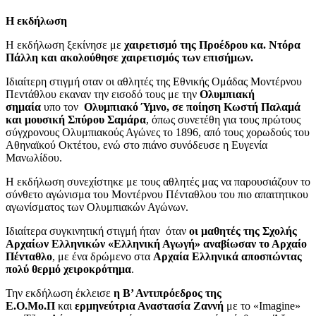
Η εκδήλωση
H εκδήλωση ξεκίνησε με
χαιρετισμό της Προέδρου κα. Ντόρα
Πάλλη και ακολούθησε χαιρετισμός των επισήμων.
Ιδιαίτερη στιγμή οταν οι αθλητές της Εθνικής Ομάδας Μοντέρνου
Πεντάθλου εκαναν την εισοδό τους με την
Ολυμπιακή
σημαία
υπο τον
Ολυμπιακό Ύμνο, σε ποίηση Κωστή Παλαμά
και μουσική Σπύρου Σαμάρα
, όπως συνετέθη για τους πρώτους
σύγχρονους Ολυμπιακούς Αγώνες το 1896, από τους χορωδούς του
Αθηναϊκού Οκτέτου, ενώ στο πιάνο συνόδευσε η Ευγενία
Μανωλίδου.
Η εκδήλωση συνεχίστηκε με τους αθλητές μας να παρουσιάζουν το
σύνθετο αγώνισμα του Μοντέρνου Πένταθλου του πιο απαιτητικου
αγωνίσματος των Ολυμπιακών Αγώνων.
Ιδιαίτερα συγκινητική στιγμή ήταν όταν
οι μαθητές της Σχολής
Αρχαίων Ελληνικών «Ελληνική Αγωγή» αναβίωσαν το Αρχαίο
Πένταθλο
, με ένα δρώμενο στα
Αρχαία Ελληνικά αποσπώντας
πολύ θερμό χειροκρότημα
.
Την εκδήλωση έκλεισε
η Β’ Αντιπρόεδρος της
Ε.Ο.Μο.Π
και
ερμηνεύτρια Αναστασία Ζαννή
με το «Imagine»