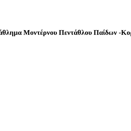
λημα Μοντέρνου Πεντάθλου Παίδων -Κο