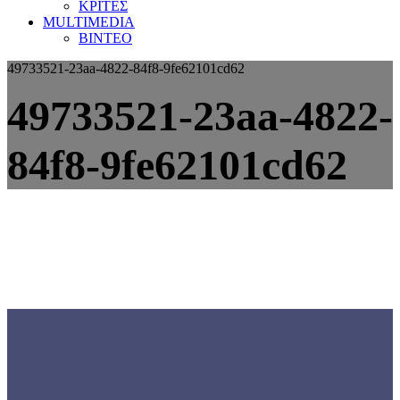
ΚΡΙΤΕΣ
MULTIMEDIA
ΒΙΝΤΕΟ
49733521-23aa-4822-84f8-9fe62101cd62
49733521-23aa-4822-
84f8-9fe62101cd62
Γνωρίστε την
ΕΟΜΟΠ