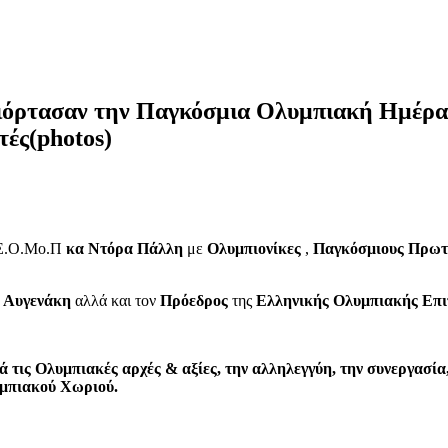
ιόρτασαν την Παγκόσμια Ολυμπιακή Ημέρα
ές(photos)
 Ε.Ο.Μο.Π
κα Ντόρα Πάλλη
με
Ολυμπιονίκες
,
Παγκόσμιους
Πρωτ
Αυγενάκη
αλλά και τον
Πρόεδρος
της
Ελληνικής Ολυμπιακής Επ
ιά τις Ολυμπιακές αρχές & αξίες, την αλληλεγγύη, την συνεργασί
υμπιακού Χωριού.