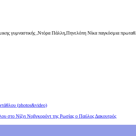
θμικης γυμναστικής ,Ντόρα Πάλλη,Πηνελόπη Νίκα παγκόσμια πρωταθ
εντάθλου (photos&video)
υ στο Νίζνι Νοβγκορόντ της Ρωσίας ο Παύλος Δακουτρός