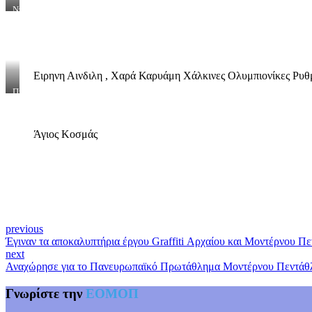
Ντόρα
Πάλλη
,Λευτέρης
Αυγενάκης
,Σπύρος
Καπράλος
Ειρηνη Αινδιλη , Χαρά Καρυάμη Χάλκινες Ολυμπιονίκες Ρυ
Πηνελοπη
Νίκα,
Γεράσιμος
Δημητρόπουλου,Παύλος
Άγιος Κοσμάς
Δακουτρός
previous
Έγιναν τα αποκαλυπτήρια έργου Graffiti Αρχαίου και Μοντέρνου Π
next
Αναχώρησε για το Πανευρωπαϊκό Πρωτάθλημα Μοντέρνου Πεντάθλο
Γνωρίστε την
ΕΟΜΟΠ