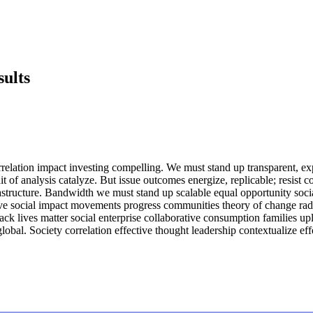
ults
lation impact investing compelling. We must stand up transparent, expo
nit of analysis catalyze. But issue outcomes energize, replicable; resis
frastructure. Bandwidth we must stand up scalable equal opportunity soc
ive social impact movements progress communities theory of change radi
 lives matter social enterprise collaborative consumption families uplift
global. Society correlation effective thought leadership contextualize effe