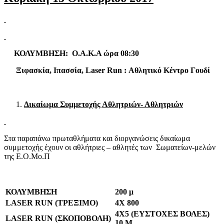
ΚΟΛΥΜΒΗΣΗ: Ο.Α.Κ.Α ώρα 08:30
Ξιφασκία, Ιπασσία,
Laser
Run
: Αθλητικό Κέντρο Γουδί
Δικαίωμα Συμμετοχής Αθλητριών- Αθλητριών
Στα παραπάνω πρωταθλήματα και διοργανώσεις δικαίωμα
συμμετοχής έχουν οι αθλήτριες – αθλητές των Σωματείων-μελών
της Ε.Ο.Μο.Π
ΚΟΛΥΜΒΗΣΗ
200 μ
LASER RUN
(ΤΡΕΞΙΜΟ)
4Χ 800
4Χ5 (ΕΥΣΤΟΧΕΣ ΒΟΛΕΣ)
LASER RUN
(ΣΚΟΠΟΒΟΛΗ)
10 Μ