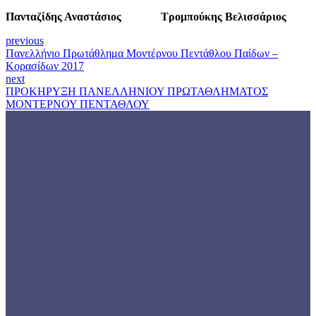
Πανταζίδης Αναστάσιος Τρομπούκης Βελισσάριος
previous
Πανελλήνιο Πρωτάθλημα Μοντέρνου Πεντάθλου Παίδων –
Κορασίδων 2017
next
ΠΡΟΚΗΡΥΞΗ ΠΑΝΕΛΛΗΝΙΟΥ ΠΡΩΤΑΘΛΗΜΑΤΟΣ
ΜΟΝΤΕΡΝΟΥ ΠΕΝΤΑΘΛΟΥ
Γνωρίστε την
ΕΟΜΟΠ
Εγγραφείτε
τώρα
Και ενημερωθείτε για όλες τις εξελίξεις