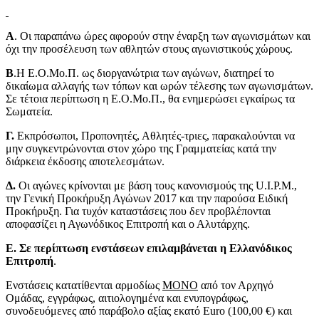
Α
. Οι παραπάνω ώρες αφορούν στην έναρξη των αγωνισμάτων και
όχι την προσέλευση των αθλητών στους αγωνιστικούς χώρους.
Β
.Η Ε.Ο.Μο.Π. ως διοργανώτρια των αγώνων, διατηρεί το
δικαίωμα αλλαγής των τόπων και ωρών τέλεσης των αγωνισμάτων.
Σε τέτοια περίπτωση η Ε.Ο.Μο.Π., θα ενημερώσει εγκαίρως τα
Σωματεία.
Γ.
Εκπρόσωποι, Προπονητές, Αθλητές-τριες, παρακαλούνται να
μην συγκεντρώνονται στον χώρο της Γραμματείας κατά την
διάρκεια έκδοσης αποτελεσμάτων.
Δ.
Οι αγώνες κρίνονται με βάση τους κανονισμούς της U.I.P.M.,
την Γενική Προκήρυξη Αγώνων 2017 και την παρούσα Ειδική
Προκήρυξη. Για τυχόν καταστάσεις που δεν προβλέπονται
αποφασίζει η Αγωνόδικος Επιτροπή και ο Αλυτάρχης.
Ε.
Σε περίπτωση ενστάσεων επιλαμβάνεται η Ελλανόδικος
Επιτροπή
.
Ενστάσεις κατατίθενται αρμοδίως
ΜΟΝΟ
από τον Αρχηγό
Ομάδας, εγγράφως, αιτιολογημένα και ενυπογράφως,
συνοδευόμενες από παράβολο αξίας εκατό Euro (100,00 €) και